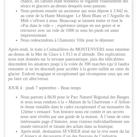
chance, les cabines étant bondées) se régalent visuellement des
séracs et glaciers au-dessus desquels nous passons.
Nous prenons ensuite un ascenseur qui nous dépose à 3.842 m,
au cœur de la Haute Montagne. Le Mont Blanc et l’Aiguille du
Midi s’offrent à nous. Beaucoup se laissent tenter et font le
«Pas dans le vide » ; expérience unique en son genre et se
retrouver avec un vide de 1000 m sous les pieds est assez
impressionnant.
Nous redescendons à Chamonix Ville pour le déjeuner.
Après-midi, le train à Crémaillères du MONTENVERS nous emmène
au-dessus de la Mer de Glace à 1.913 m d’altitude. Des explications
nous sont données sur la terrasse panoramique, puis des télécabines
descendent les amateurs jusqu’à la volée de 398 marches (qu’il faudra
remonter si on les descend) pour accéder à la grotte taillée au cœur du
glacier. Endroit magique et exceptionnel qui récompense ceux qui ont
pu faire cet aller/retour.
JOUR 4 : jeudi 7 septembre – Beau temps
Nous partons à 8h30 pour le Parc Naturel Régional des Bauges
et nous nous rendons à la « Maison de la Chartreuse » d’Aillon-
le-Jeune installée dans le cadre exceptionnel d’un monastère du
12ième s restauré. Son histoire nous est contée et ses secrets
nous sont révélés par une guide de la maison. À l’issue de cette
intéressante page d’histoire, nous visitons individuellement son
musée interactif et faisant des achats dans sa boutique.
Après-midi, destination SEVRIER situé sur la rive ouest du lac
d’Annecy et découverte d’un des fleurons de l’industrie