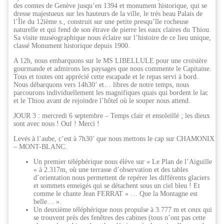
des comtes de Genève jusqu’en 1394 et monument historique, qui se
dresse majestueux sur les hauteurs de la ville, le très beau Palais de
l’Île du 12ième s., construit sur une petite presqu’île rocheuse
naturelle et qui fend de son étrave de pierre les eaux claires du Thiou.
Sa visite muséographique nous éclaire sur l’histoire de ce lieu unique,
classé Monument historique depuis 1900.
A 12h, nous embarquons sur le MS LIBELLULE pour une croisière
gourmande et admirons les paysages que nous commente le Capitaine.
Tous et toutes ont apprécié cette escapade et le repas servi à bord.
Nous débarquons vers 14h30’ et… libres de notre temps, nous
parcourons individuellement les magnifiques quais qui bordent le lac
et le Thiou avant de rejoindre l’hôtel où le souper nous attend.
JOUR 3 : mercredi 6 septembre – Temps clair et ensoleillé ; les dieux
sont avec nous ! Ouf ! Merci !
Levés à l’aube, c’est à 7h30’ que nous mettons le cap sur CHAMONIX
– MONT-BLANC.
Un premier téléphérique nous élève sur « Le Plan de l’Aiguille
» à 2.317m, où une terrasse d’observation et des tables
d’orientation nous permettent de repérer les différents glaciers
et sommets enneigés qui se détachent sous un ciel bleu ! Et
comme le chante Jean FERRAT « … Que la Montagne est
belle… ».
Un deuxième téléphérique nous propulse à 3.777 m et ceux qui
se trouvent près des fenêtres des cabines (tous n’ont pas cette