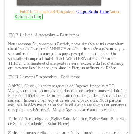
Publié le: 15 octobre 2017
Catégorie(s):
Compte-Rendu
,
Photos
Auteur:
Retour au blog
JOUR 1 : lundi 4 septembre – Beau temps.
Nous sommes 54, y compris Patrick, notre aimable et très compétent
chauffeur à débarquer à ANNECY en début de soirée après un voyage
sans anicroche et un aperçu des paysages qui nous attendent. On
s’installe et soupe à l’hôtel BEST WESTERN situé à 500 m du
THIOU, charmante et claire petite rivière, exutoire du lac d’Annecy,
qui traverse la ville et se jette dans le Fier, un affluent du Rhône.
JOUR 2 : mardi 5 septembre – Beau temps.
A 9h30’, Olivier, l’accompagnateur de l’agence française ACC
Voyages qui nous accompagnera durant notre séjour, nous conduit à la
Place de l’Hôtel de Ville où nous attendent les guides locaux qui nous
narrent l’histoire d’Annecy et de ses principaux sites. Nous partons
ensuite à la découverte de sa vieille ville et de ses étroites et sinueuses
rues piétonnes héritées du Moyen Age nous arrêtant ou visitant :
1) des édifices religieux (Eglise Saint-Maurice, Eglise Saint-François
de Sales, la Cathédrale Saint-Pierre)
2) des bâtiments civils : le château médiéval musée, ancienne résidence