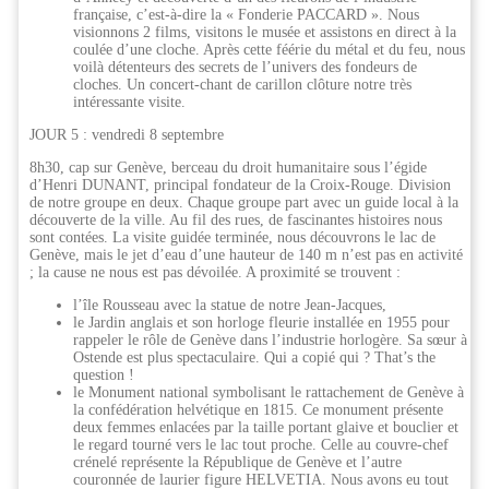
française, c’est-à-dire la « Fonderie PACCARD ». Nous
visionnons 2 films, visitons le musée et assistons en direct à la
coulée d’une cloche. Après cette féérie du métal et du feu, nous
voilà détenteurs des secrets de l’univers des fondeurs de
cloches. Un concert-chant de carillon clôture notre très
intéressante visite.
JOUR 5 : vendredi 8 septembre
8h30, cap sur Genève, berceau du droit humanitaire sous l’égide
d’Henri DUNANT, principal fondateur de la Croix-Rouge. Division
de notre groupe en deux. Chaque groupe part avec un guide local à la
découverte de la ville. Au fil des rues, de fascinantes histoires nous
sont contées. La visite guidée terminée, nous découvrons le lac de
Genève, mais le jet d’eau d’une hauteur de 140 m n’est pas en activité
; la cause ne nous est pas dévoilée. A proximité se trouvent :
l’île Rousseau avec la statue de notre Jean-Jacques,
le Jardin anglais et son horloge fleurie installée en 1955 pour
rappeler le rôle de Genève dans l’industrie horlogère. Sa sœur à
Ostende est plus spectaculaire. Qui a copié qui ? That’s the
question !
le Monument national symbolisant le rattachement de Genève à
la confédération helvétique en 1815. Ce monument présente
deux femmes enlacées par la taille portant glaive et bouclier et
le regard tourné vers le lac tout proche. Celle au couvre-chef
crénelé représente la République de Genève et l’autre
couronnée de laurier figure HELVETIA. Nous avons eu tout