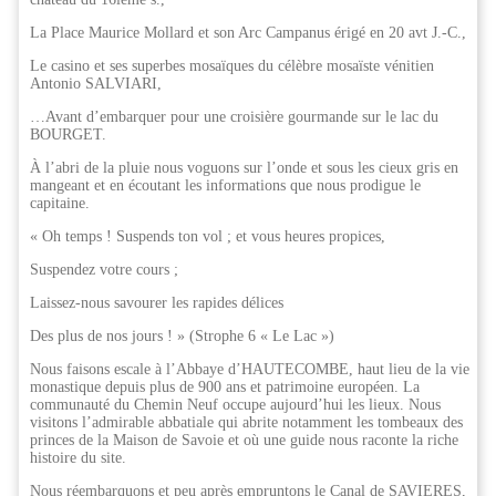
La Place Maurice Mollard et son Arc Campanus érigé en 20 avt J.-C.,
Le casino et ses superbes mosaïques du célèbre mosaïste vénitien
Antonio SALVIARI,
…Avant d’embarquer pour une croisière gourmande sur le lac du
BOURGET.
À l’abri de la pluie nous voguons sur l’onde et sous les cieux gris en
mangeant et en écoutant les informations que nous prodigue le
capitaine.
« Oh temps ! Suspends ton vol ; et vous heures propices,
Suspendez votre cours ;
Laissez-nous savourer les rapides délices
Des plus de nos jours ! » (Strophe 6 « Le Lac »)
Nous faisons escale à l’Abbaye d’HAUTECOMBE, haut lieu de la vie
monastique depuis plus de 900 ans et patrimoine européen. La
communauté du Chemin Neuf occupe aujourd’hui les lieux. Nous
visitons l’admirable abbatiale qui abrite notamment les tombeaux des
princes de la Maison de Savoie et où une guide nous raconte la riche
histoire du site.
Nous réembarquons et peu après empruntons le Canal de SAVIERES,