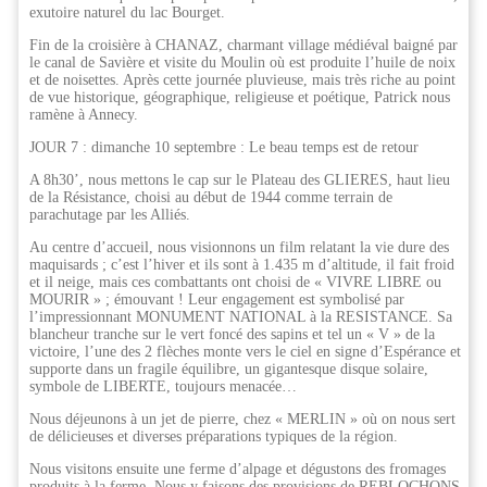
exutoire naturel du lac Bourget.
Fin de la croisière à CHANAZ, charmant village médiéval baigné par
le canal de Savière et visite du Moulin où est produite l’huile de noix
et de noisettes. Après cette journée pluvieuse, mais très riche au point
de vue historique, géographique, religieuse et poétique, Patrick nous
ramène à Annecy.
JOUR 7 : dimanche 10 septembre : Le beau temps est de retour
A 8h30’, nous mettons le cap sur le Plateau des GLIERES, haut lieu
de la Résistance, choisi au début de 1944 comme terrain de
parachutage par les Alliés.
Au centre d’accueil, nous visionnons un film relatant la vie dure des
maquisards ; c’est l’hiver et ils sont à 1.435 m d’altitude, il fait froid
et il neige, mais ces combattants ont choisi de « VIVRE LIBRE ou
MOURIR » ; émouvant ! Leur engagement est symbolisé par
l’impressionnant MONUMENT NATIONAL à la RESISTANCE. Sa
blancheur tranche sur le vert foncé des sapins et tel un « V » de la
victoire, l’une des 2 flèches monte vers le ciel en signe d’Espérance et
supporte dans un fragile équilibre, un gigantesque disque solaire,
symbole de LIBERTE, toujours menacée…
Nous déjeunons à un jet de pierre, chez « MERLIN » où on nous sert
de délicieuses et diverses préparations typiques de la région.
Nous visitons ensuite une ferme d’alpage et dégustons des fromages
produits à la ferme. Nous y faisons des provisions de REBLOCHONS,