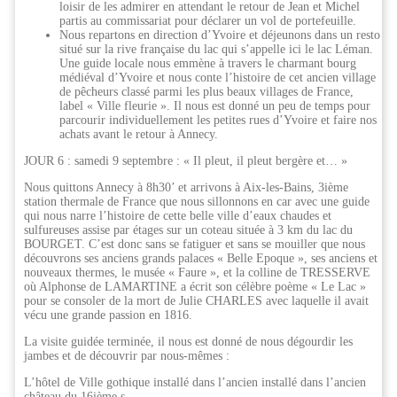
loisir de les admirer en attendant le retour de Jean et Michel
partis au commissariat pour déclarer un vol de portefeuille.
Nous repartons en direction d’Yvoire et déjeunons dans un resto
situé sur la rive française du lac qui s’appelle ici le lac Léman.
Une guide locale nous emmène à travers le charmant bourg
médiéval d’Yvoire et nous conte l’histoire de cet ancien village
de pêcheurs classé parmi les plus beaux villages de France,
label « Ville fleurie ». Il nous est donné un peu de temps pour
parcourir individuellement les petites rues d’Yvoire et faire nos
achats avant le retour à Annecy.
JOUR 6 : samedi 9 septembre : « Il pleut, il pleut bergère et… »
Nous quittons Annecy à 8h30’ et arrivons à Aix-les-Bains, 3ième
station thermale de France que nous sillonnons en car avec une guide
qui nous narre l’histoire de cette belle ville d’eaux chaudes et
sulfureuses assise par étages sur un coteau située à 3 km du lac du
BOURGET. C’est donc sans se fatiguer et sans se mouiller que nous
découvrons ses anciens grands palaces « Belle Epoque », ses anciens et
nouveaux thermes, le musée « Faure », et la colline de TRESSERVE
où Alphonse de LAMARTINE a écrit son célèbre poème « Le Lac »
pour se consoler de la mort de Julie CHARLES avec laquelle il avait
vécu une grande passion en 1816.
La visite guidée terminée, il nous est donné de nous dégourdir les
jambes et de découvrir par nous-mêmes :
L’hôtel de Ville gothique installé dans l’ancien installé dans l’ancien
château du 16ième s.,