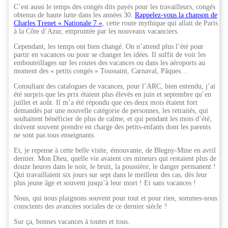
C’est aussi le temps des congés dits payés pour les travailleurs, congés
obtenus de haute lutte dans les années 30.
Rappelez-vous la chanson de
Charles Trenet « Nationale 7 »
, cette route mythique qui allait de Paris
à la Côte d’Azur, empruntée par les nouveaux vacanciers.
Cependant, les temps ont bien changé. On n’attend plus l’été pour
partir en vacances ou pour se changer les idées. Il suffit de voir les
embouteillages sur les routes des vacances ou dans les aéroports au
moment des « petits congés » Toussaint, Carnaval, Pâques…
Consultant des catalogues de vacances, pour l’ARC, bien entendu, j’ai
été surpris que les prix étaient plus élevés en juin et septembre qu’en
juillet et août. Il m’a été répondu que ces deux mois étaient fort
demandés par une nouvelle catégorie de personnes, les retraités, qui
souhaitent bénéficier de plus de calme, et qui pendant les mois d’été,
doivent souvent prendre en charge des petits-enfants dont les parents
ne sont pas tous enseignants.
Et, je repense à cette belle visite, émouvante, de Blegny-Mine en avril
dernier. Mon Dieu, quelle vie avaient ces mineurs qui restaient plus de
douze heures dans le noir, le bruit, la poussière, le danger permanent !
Qui travaillaient six jours sur sept dans le meilleur des cas, dès leur
plus jeune âge et souvent jusqu’à leur mort ! Et sans vacances !
Nous, qui nous plaignons souvent pour tout et pour rien, sommes-nous
conscients des avancées sociales de ce dernier siècle ?
Sur ça, bonnes vacances à toutes et tous.