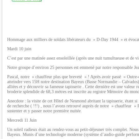
Hommage aux milliers de soldats libérateurs du » D-Day 1944 » et évocat
Mardi 10 juin
C’est par une matinée assez ensoleillée (après une nuit tumultueuse et de 
Notre groupe d’environ 25 personnes est emmené par notre responsable Jean
Pascal, notre » chauffeur plus que breveté » ! Après avoir passé » Outre-q
atteindre vers 15H notre destination Bayeux (Basse Normandie – Calvados) 
alliées et y découvrir sa fameuse tapisserie . Cette dernière est une valeur
broderie splendide de 68,3 mètres est inscrite au registre Mémoire du mon
Anecdote : la visite de cet Hôtel de Nesmond abritant la tapisserie, étant 
de recherche ( !!!) , nous l’avons retrouvé auprès de notre » chauffeur »
sustenter et y passer notre première nuitée.
Mercredi 11 Juin
Un soleil radieux était au rendez-vous au petit-déjeuner très complet. Nou
Bayeux. Munis d’une technologie moderne (système d’audio-guide performan