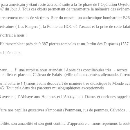
ra américain y étant resté accroché suite à la 1e phase de l’Opération Overlo
47 du Jour J. Tous ces objets permettant de transmettre la mémoire des évène
ureusement moins de victimes. Star du musée : un authentique bombardier B26 
nes ( Les Rangers ), la Pointe du HOC où l’assaut et la prise de cette falaise 
’offrait à nous :
ssemblant près de 9.387 pierres tombales et un Jardin des Disparus (1557 s
 libérateurs !
meur……!! une surprise nous attendait ! Après des conciliabules très » secrets 
n en lieu et place du Château de Falaise (ville où deux armées allemandes fure
 la batterie !!!),nous avons découvert de manière très didactique le Monde ava
945. Tout cela dans des parcours muséographiques exceptionnels.
CAEN avec e.a. l’Abbaye-aux-Hommes et l’Abbaye-aux-Dames et quelques rappels 
isfaire nos papilles gustatives s’imposait (Pommeau, jus de pommes, Calvados …)
ilité, son amabilité et son goût continu d’apprendre… .nous reprenons la route