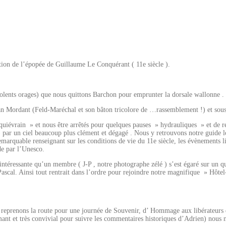
ion de l’épopée de Guillaume Le Conquérant ( 11e siècle ).
violents orages) que nous quittons Barchon pour emprunter la dorsale wallonne .
 Mordant (Feld-Maréchal et son bâton tricolore de …rassemblement !) et sous l
uiévrain » et nous être arrêtés pour quelques pauses » hydrauliques » et de re
par un ciel beaucoup plus clément et dégagé . Nous y retrouvons notre guide lo
 remarquable renseignant sur les conditions de vie du 11e siècle, les évènements
de par l’Unesco.
si intéressante qu’un membre ( J-P , notre photographe zélé ) s’est égaré sur un
 Pascal. Ainsi tout rentrait dans l’ordre pour rejoindre notre magnifique » Hô
s reprenons la route pour une journée de Souvenir, d’ Hommage aux libérateurs 
t et très convivial pour suivre les commentaires historiques d’Adrien) nous n