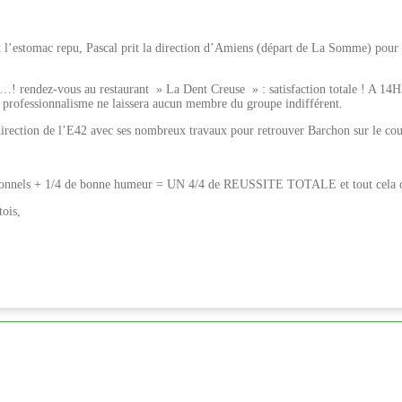
l’estomac repu, Pascal prit la direction d’Amiens (départ de La Somme) pour y v
…! rendez-vous au restaurant » La Dent Creuse » : satisfaction totale ! A 14H35
son professionnalisme ne laissera aucun membre du groupe indifférent.
direction de l’E42 avec ses nombreux travaux pour retrouver Barchon sur le c
essionnels + 1/4 de bonne humeur = UN 4/4 de REUSSITE TOTALE et tout cela o
tois,