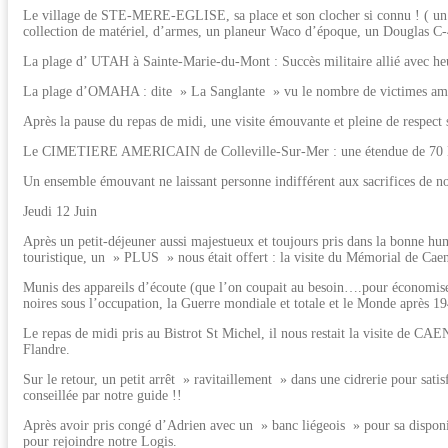
Le village de STE-MERE-EGLISE, sa place et son clocher si connu ! ( un pa
collection de matériel, d’armes, un planeur Waco d’époque, un Douglas C-
La plage d’ UTAH à Sainte-Marie-du-Mont : Succès militaire allié avec he
La plage d’OMAHA : dite » La Sanglante » vu le nombre de victimes américai
Après la pause du repas de midi, une visite émouvante et pleine de respect s
Le CIMETIERE AMERICAIN de Colleville-Sur-Mer : une étendue de 70 Ha ra
Un ensemble émouvant ne laissant personne indifférent aux sacrifices de nos
Jeudi 12 Juin
Après un petit-déjeuner aussi majestueux et toujours pris dans la bonne hu
touristique, un » PLUS » nous était offert : la visite du Mémorial de Cae
Munis des appareils d’écoute (que l’on coupait au besoin….pour économiser
noires sous l’occupation, la Guerre mondiale et totale et le Monde après 1
Le repas de midi pris au Bistrot St Michel, il nous restait la visite de 
Flandre.
Sur le retour, un petit arrêt » ravitaillement » dans une cidrerie pour sat
conseillée par notre guide !!
Après avoir pris congé d’Adrien avec un » banc liégeois » pour sa disponib
pour rejoindre notre Logis.