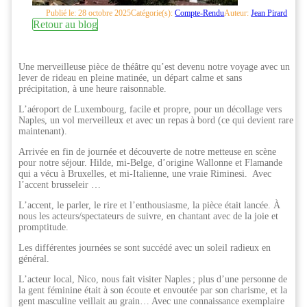
Publié le: 28 octobre 2025
Catégorie(s):
Compte-Rendu
Auteur:
Jean Pirard
Retour au blog
Une merveilleuse pièce de théâtre qu’est devenu notre voyage avec un
lever de rideau en pleine matinée, un départ calme et sans
précipitation, à une heure raisonnable.
L’aéroport de Luxembourg, facile et propre, pour un décollage vers
Naples, un vol merveilleux et avec un repas à bord (ce qui devient rare
maintenant).
Arrivée en fin de journée et découverte de notre metteuse en scène
pour notre séjour. Hilde, mi-Belge, d’origine Wallonne et Flamande
qui a vécu à Bruxelles, et mi-Italienne, une vraie Riminesi. Avec
l’accent brusseleir …
L’accent, le parler, le rire et l’enthousiasme, la pièce était lancée. À
nous les acteurs/spectateurs de suivre, en chantant avec de la joie et
promptitude.
Les différentes journées se sont succédé avec un soleil radieux en
général.
L’acteur local, Nico, nous fait visiter Naples ; plus d’une personne de
la gent féminine était à son écoute et envoutée par son charisme, et la
gent masculine veillait au grain… Avec une connaissance exemplaire