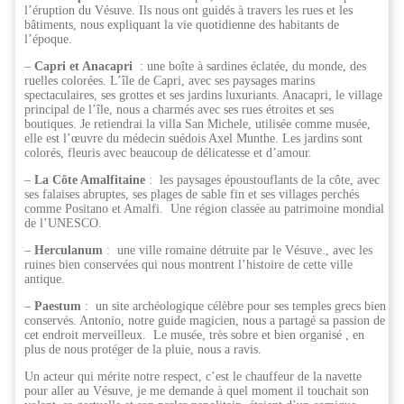
l’éruption du Vésuve. Ils nous ont guidés à travers les rues et les
bâtiments, nous expliquant la vie quotidienne des habitants de
l’époque.
–
Capri et Anacapri
: une boîte à sardines éclatée, du monde, des
ruelles colorées. L’île de Capri, avec ses paysages marins
spectaculaires, ses grottes et ses jardins luxuriants. Anacapri, le village
principal de l’île, nous a charmés avec ses rues étroites et ses
boutiques. Je retiendrai la villa San Michele, utilisée comme musée,
elle est l’œuvre du médecin suédois Axel Munthe. Les jardins sont
colorés, fleuris avec beaucoup de délicatesse et d’amour.
–
La Côte Amalfitaine
: les paysages époustouflants de la côte, avec
ses falaises abruptes, ses plages de sable fin et ses villages perchés
comme Positano et Amalfi. Une région classée au patrimoine mondial
de l’UNESCO.
–
Herculanum
: une ville romaine détruite par le Vésuve., avec les
ruines bien conservées qui nous montrent l’histoire de cette ville
antique.
–
Paestum
: un site archéologique célèbre pour ses temples grecs bien
conservés. Antonio, notre guide magicien, nous a partagé sa passion de
cet endroit merveilleux. Le musée, très sobre et bien organisé , en
plus de nous protéger de la pluie, nous a ravis.
Un acteur qui mérite notre respect, c’est le chauffeur de la navette
pour aller au Vésuve, je me demande à quel moment il touchait son